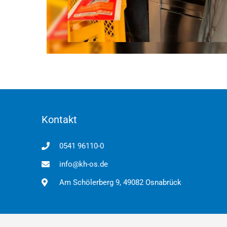
Kontakt
0541 96110-0
info@kh-os.de
Am Schölerberg 9, 49082 Osnabrück