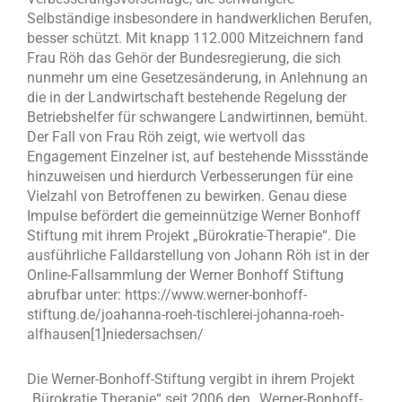
Selbständige insbesondere in handwerklichen Berufen,
besser schützt. Mit knapp 112.000 Mitzeichnern fand
Frau Röh das Gehör der Bundesregierung, die sich
nunmehr um eine Gesetzesänderung, in Anlehnung an
die in der Landwirtschaft bestehende Regelung der
Betriebshelfer für schwangere Landwirtinnen, bemüht.
Der Fall von Frau Röh zeigt, wie wertvoll das
Engagement Einzelner ist, auf bestehende Missstände
hinzuweisen und hierdurch Verbesserungen für eine
Vielzahl von Betroffenen zu bewirken. Genau diese
Impulse befördert die gemeinnützige Werner Bonhoff
Stiftung mit ihrem Projekt „Bürokratie-Therapie“. Die
ausführliche Falldarstellung von Johann Röh ist in der
Online-Fallsammlung der Werner Bonhoff Stiftung
abrufbar unter: https://www.werner-bonhoff-
stiftung.de/joahanna-roeh-tischlerei-johanna-roeh-
alfhausen[1]niedersachsen/
Die Werner-Bonhoff-Stiftung vergibt in ihrem Projekt
„Bürokratie Therapie“ seit 2006 den „Werner-Bonhoff-