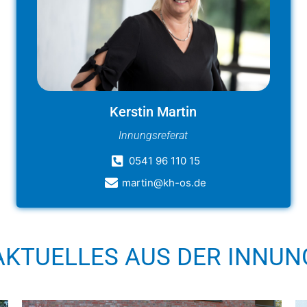
Kerstin Martin
Innungsreferat
0541 96 110 15
martin@kh-os.de
AKTUELLES AUS DER INNUN