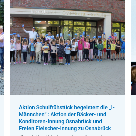
Aktion Schulfrühstück begeistert die „I-
Männchen“ : Aktion der Bäcker- und
Konditoren-Innung Osnabrück und
Freien Fleischer-Innung zu Osnabrück