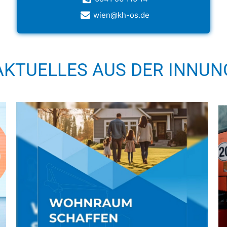
wien@kh-os.de
AKTUELLES AUS DER INNUN