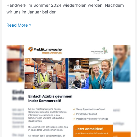
Handwerk im Sommer 2024 wiederholen werden. Nachdem
wir uns im Januar bei der
Read More »
Praktikumswoche
2024
–
die
Praktikumswoche
Region
Osnabrück
startet
wieder!