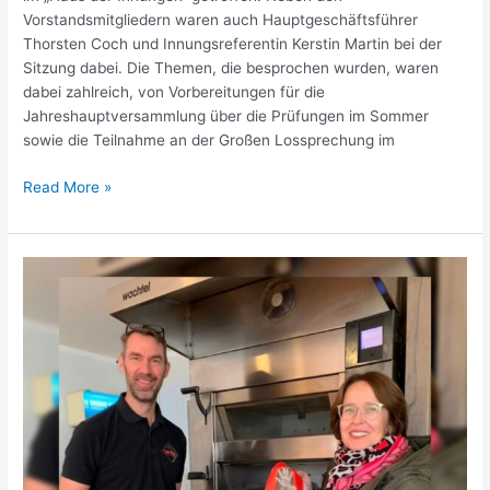
Vorstandsmitgliedern waren auch Hauptgeschäftsführer
Thorsten Coch und Innungsreferentin Kerstin Martin bei der
Sitzung dabei. Die Themen, die besprochen wurden, waren
dabei zahlreich, von Vorbereitungen für die
Jahreshauptversammlung über die Prüfungen im Sommer
sowie die Teilnahme an der Großen Lossprechung im
Read More »
Brötchen-
Tüten-
Aktion
„Gewalt
kommt
mir
nicht
in
die
Tüte“