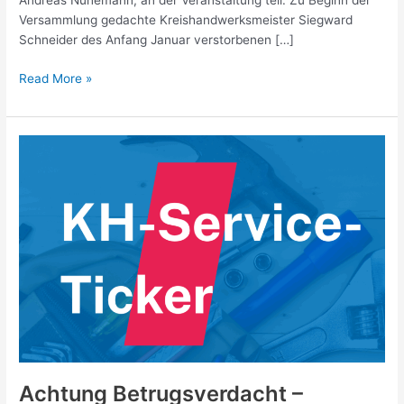
Andreas Nünemann, an der Veranstaltung teil. Zu Beginn der
Versammlung gedachte Kreishandwerksmeister Siegward
Schneider des Anfang Januar verstorbenen […]
Read More »
Achtung
Betrugsverdacht
–
Aktuelle
Warnung
vor
„Fake-
Rechnung“
von
dem
Bundeszentralamt
für
Steuern
Achtung Betrugsverdacht –