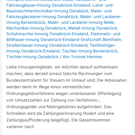
Fahrzeugbauer-Innung Osnabrück-Emsland
,
Land- und
Baumaschinentechniker-Innung Osnabück
,
Maler- und
Fahrzeuglackierer-Innung Osnabrück
,
Maler- und Lackierer-
Innung Bersenbrück
,
Maler- und Lackierer-Innung Melle
,
Mechaniker-Innung Osnabrück
,
Metall-Innung Osnabrück
,
Schuhmacher-Innung Osnabrück-Emsland
,
Steinmetz- und
Bildhauer-Innung Osnabrück-Emsland-Grafschaft Bentheim
,
Straßenbauer-Innung Osnabrück-Emsland
,
Textilreiniger-
Innung Osnabrück-Emsland
,
Tischler-Innung Bersenbrück
,
Tischler-Innung Osnabrück
/ Von
Yvonne Hemme
Liebe Innungsmitglieder, wir möchten darauf aufmerksam
machen, dass derzeit erneut falsche Rechnungen vom
Bundeszentralamt für Steuern im Umlauf sind. Die Adressaten
werden darin im Wege eines vermeintlichen
Ordnungsgeldverfahrens wegen unterlassener Offenlegung
von Umsatzzahlen zur Zahlung von Verfahrens-,
Ordnungsgelder und Mahngebühren aufgefordert. Das
Schreiben wird als Zahlungserinnerung tituliert und eine
Zahlungsaufforderung beigefügt. Die Gesamtsummen
variieren nach