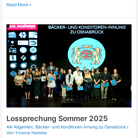
Read More »
Lossprechung
Sommer
2025
Lossprechung Sommer 2025
AA-Allgemein
,
Bäcker- und Konditoren-Innung zu Osnabrück
/
Von
Yvonne Hemme