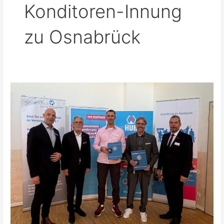
Konditoren-Innung
zu Osnabrück
Frühjahrs-
Delegiertenversammlung
der
Kreishandwerkerschaft
Osnabrück:
Ehrungen,
klare
Signale
und
Blick
nach
vorn