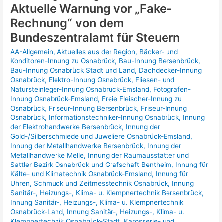
Aktuelle Warnung vor „Fake-
Rechnung“ von dem
Bundeszentralamt für Steuern
AA-Allgemein
,
Aktuelles aus der Region
,
Bäcker- und
Konditoren-Innung zu Osnabrück
,
Bau-Innung Bersenbrück
,
Bau-Innung Osnabrück Stadt und Land
,
Dachdecker-Innung
Osnabrück
,
Elektro-Innung Osnabrück
,
Fliesen- und
Natursteinleger-Innung Osnabrück-Emsland
,
Fotografen-
Innung Osnabrück-Emsland
,
Freie Fleischer-Innung zu
Osnabrück
,
Friseur-Innung Bersenbrück
,
Friseur-Innung
Osnabrück
,
Informationstechniker-Innung Osnabrück
,
Innung
der Elektrohandwerke Bersenbrück
,
Innung der
Gold-/Silberschmiede und Juweliere Osnabrück-Emsland
,
Innung der Metallhandwerke Bersenbrück
,
Innung der
Metallhandwerke Melle
,
Innung der Raumausstatter und
Sattler Bezirk Osnabrück und Grafschaft Bentheim
,
Innung für
Kälte- und Klimatechnik Osnabrück-Emsland
,
Innung für
Uhren, Schmuck und Zeitmesstechnik Osnabrück
,
Innung
Sanitär-, Heizungs-, Klima- u. Klempnertechnik Bersenbrück
,
Innung Sanitär-, Heizungs-, Klima- u. Klempnertechnik
Osnabrück-Land
,
Innung Sanitär-, Heizungs-, Klima- u.
Klempnertechnik Osnabrück-Stadt
,
Karosserie- und